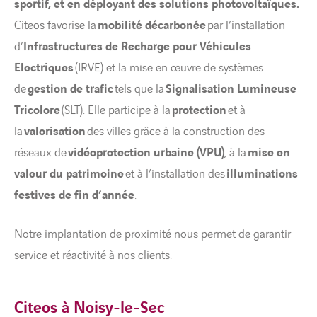
sportif, et en déployant des solutions photovoltaïques
.
Citeos favorise la
mobilité décarbonée
par l’installation
d’
Infrastructures de Recharge pour Véhicules
Electriques
(IRVE) et la mise en œuvre de systèmes
de
gestion de trafic
tels que la
Signalisation Lumineuse
Tricolore
(SLT). Elle participe à la
protection
et à
la
valorisation
des villes grâce à la construction des
réseaux de
vidéoprotection urbaine (VPU)
, à la
mise en
valeur du patrimoine
et à l’installation des
illuminations
festives de fin d’année
.
Notre implantation de proximité nous permet de garantir
service et réactivité à nos clients.
Citeos à Noisy-le-Sec