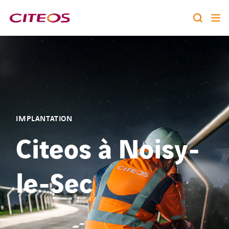
Notre identité
Nos expertises
Rechercher :
Nos références
IMPLANTATION
Nous rejoindre
Citeos à Noisy-
A la une
le-Sec
Contact
twitter
linkedin
youtube