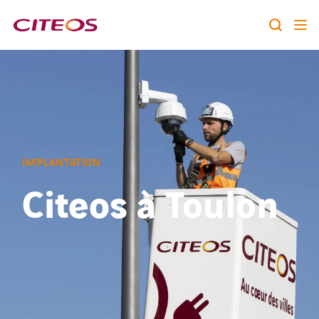
Notre identité
Nos expertises
Rechercher :
Nos références
IMPLANTATION
Citeos à Toulon
Nous rejoindre
A la une
Contact
twitter
linkedin
youtube