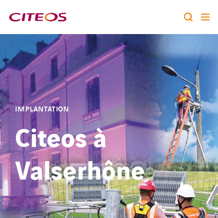
Notre identité
Nos expertises
Rechercher :
Nos références
IMPLANTATION
Citeos à
Nous rejoindre
A la une
Valserhône
Contact
twitter
linkedin
youtube