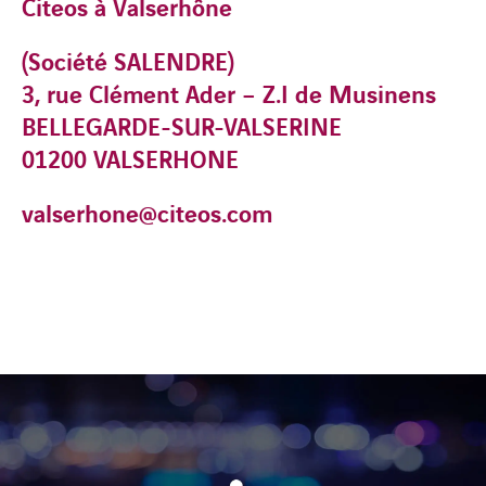
Citeos à Valserhône
(Société SALENDRE)
3, rue Clément Ader – Z.I de Musinens
BELLEGARDE-SUR-VALSERINE
01200 VALSERHONE
valserhone@citeos.com