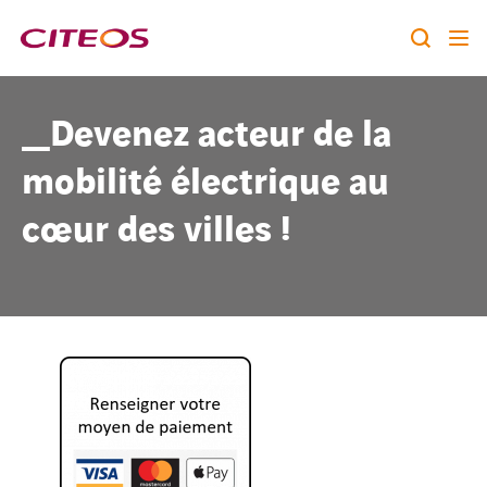
Notre identité
_Devenez acteur de la
Nos expertises
mobilité électrique au
Rechercher :
cœur des villes !
Nos références
Nous rejoindre
A la une
Contact
twitter
linkedin
youtube