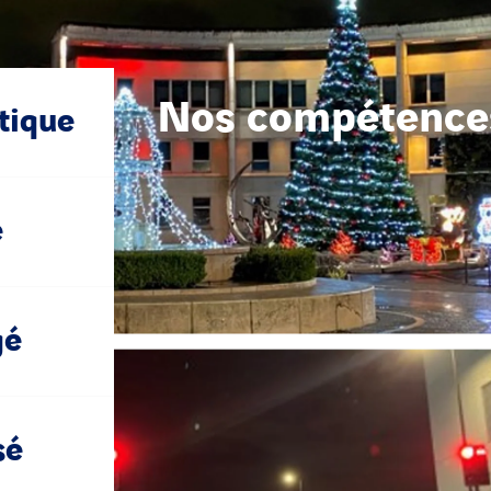
Nos compétence
tique
e
gé
sé