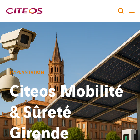
Notre identité
Nos expertises
Rechercher :
Nos références
IMPLANTATION
Nous rejoindre
Citeos Mobilité
A la une
& Sûreté
Contact
Gironde
twitter
linkedin
youtube