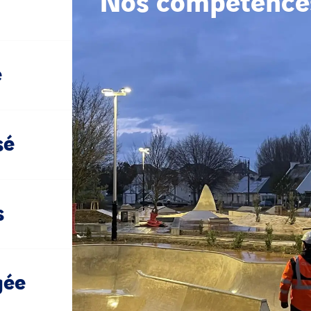
Nos compétence
e
sé
s
gée