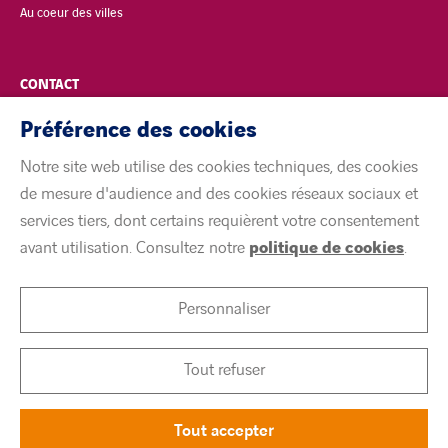
Au coeur des villes
CONTACT
Préférence des cookies
POLITIQUE DE CONFIDENTIALITÉ
Notre site web utilise des cookies techniques, des cookies
MENTIONS LÉGALES
de mesure d'audience and des cookies réseaux sociaux et
services tiers, dont certains requièrent votre consentement
ACCESSIBILITÉ
avant utilisation. Consultez notre
politique de cookies
.
COOKIES
Personnaliser
linkedin
twitter
youtube
Tout refuser
Tout accepter