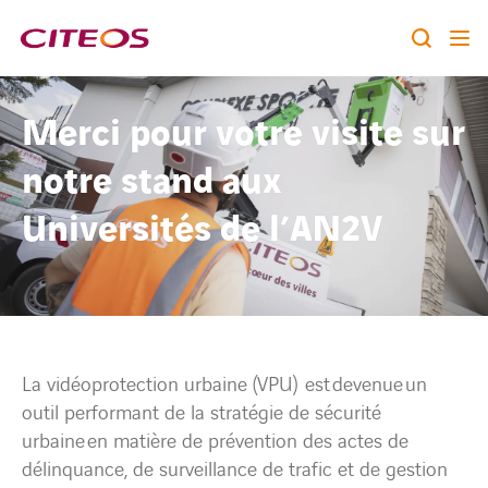
Notre identité
Merci pour votre visite sur
Nos expertises
notre stand aux
Rechercher :
Universités de l’AN2V
Nos références
Nous rejoindre
A la une
La vidéoprotection urbaine (VPU)
est
devenue
u
n
outil performant de la stratégie de sécurité
Contact
urbaine
en matière de prévention des actes de
délinquance, de surveillance de trafic et de gestion
twitter
linkedin
youtube