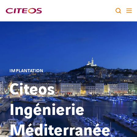
Notre identité
Nos expertises
Rechercher :
Nos références
IMPLANTATION
Nous rejoindre
Citeos
A la une
Ingénierie
Contact
Méditerranée
twitter
linkedin
youtube