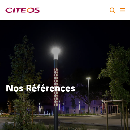
Notre identité
Nos expertises
Rechercher :
Nos références
Nous rejoindre
Nos Références
A la une
Contact
twitter
linkedin
youtube