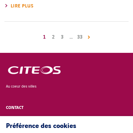
LIRE PLUS
1
2
3
…
33
Au coeur des villes
CONTACT
POLITIQUE DE CONFIDENTIALITÉ
Préférence des cookies