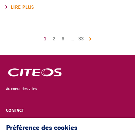
LIRE PLUS
1
2
3
…
33
Au coeur des villes
CONTACT
POLITIQUE DE CONFIDENTIALITÉ
Préférence des cookies