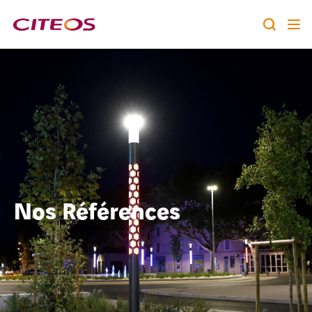
Notre identité
Nos expertises
Rechercher :
Nos références
Nous rejoindre
Nos Références
A la une
Contact
twitter
linkedin
youtube